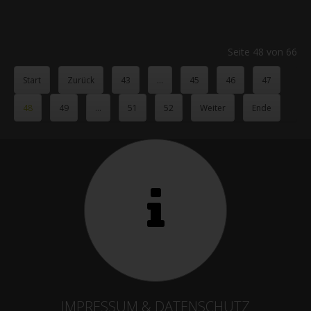
Seite 48 von 66
Start
Zurück
43
...
45
46
47
48
49
...
51
52
Weiter
Ende
IMPRESSUM & DATENSCHUTZ