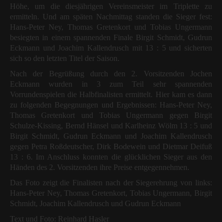
Höhe, um die diesjährigen Vereinsmeister im Triplette zu
ermitteln. Und am späten Nachmittag standen die Sieger fest:
Hans-Peter Ney, Thomas Gretenkort und Tobias Ungermann
besiegten in einem spannenden Finale Birgit Schmidt, Gudrun
Eckmann und Joachim Kallendrusch mit 13 : 5 und sicherten
sich so den letzten Titel der Saison.
Nach der Begrüßung durch den 2. Vorsitzenden Jochen
Eckmann wurden in 3 zum Teil sehr spannenden
Vorrundenspielen die Halbfinalisten ermittelt. Hier kam es dann
zu folgenden Begegnungen und Ergebnissen: Hans-Peter Ney,
Thomas Gretenkort und Tobias Ungermann gegen Birgit
Schulze-Kissing, Bernd Hänsel und Karlheinz Wölm 13 : 5 und
Birgit Schmidt, Gudrun Eckmann und Joachim Kallendrusch
gegen Petra Roßdeutscher, Dirk Bodewein und Dietmar Deifuß
13 : 6. Im Anschluss konnten die glücklichen Sieger aus den
Händen des 2. Vorsitzenden ihre Preise entgegennehmen.
Das Foto zeigt die Finalisten nach der Siegerehrung von links:
Hans-Peter Ney, Thomas Gretenkort, Tobias Ungermann, Birgit
Schmidt, Joachim Kallendrusch und Gudrun Eckmann
Text und Foto: Reinhard Hasler