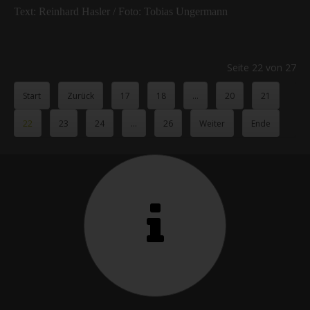
Text: Reinhard Hasler / Foto: Tobias Ungermann
Seite 22 von 27
Start
Zurück
17
18
...
20
21
22
23
24
...
26
Weiter
Ende