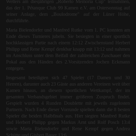
Wetters am diesjährigen „Roberto Memoria Cup" teilnahmen,
das der 1. Pétanque Club 99 Kamen e.V. am Ostersonntag auf
seiner Anlage, dem „Boulodrome" auf der Lüner Höhe,
durchführte.
Maria Bielendorfer und Manfred Rutke vom 1. PC konnten am
Ende dieses Turnieres jubeln. Sie besiegten in einer sportlich
hochklassigen Partie nach einem 12:12 Zwischenstand Herbert
Philipp und Rene Kempf denkbar knapp mit 13:12 und nahmen
im Anschluss unter dem Beifall der zahlreichen Zuschauer den
Pokal aus den Händen des 2.Vorsitzenden Jochen Eckmann
entgegen.
Insgesamt beteiligten sich 47 Spieler (17 Damen und 30
Herren), darunter auch 23 Gäste aus anderen Vereinen weit über
Kamen hinaus, an diesem sportlichen Wettkampf, der im
gesamten Verbandsgebiet immer größeren Zuspruch findet.
Gespielt wurden 4 Runden Doublette mit jeweils zugelosten
Partnern. Nach Ende dieser Vorrunde spielten dann die 8 besten
Spieler die beiden Halbfinals aus. Hier siegten Manfred Rutke
und Herbert Philipp gegen Markus Arnt und Rolf Posch 13:4
sowie Maria Bielendorfer und Rene Kempf gegen Andrea
Schütte und Gisbert Bauer 13:6.