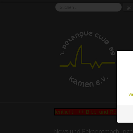
go
EU 
This 
functi
cookie
Vi
eke Cup 2026 veröffentlicht +++ Bibbi und Remo Bütt
News und Bekanntmachunge